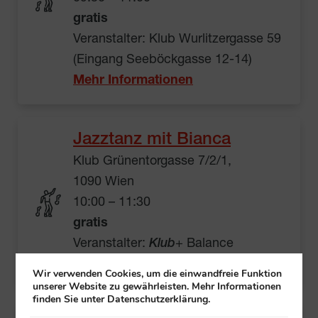
gratis
Veranstalter: Klub Wurlitzergasse 59
(Eingang Seeböckgasse 12-14)
Mehr Informationen
Jazztanz mit Bianca
Klub Grünentorgasse 7/2/1,
1090 Wien
10:00 – 11:30
gratis
Veranstalter:
Klub
+ Balance
Mehr Informationen
Wir verwenden Cookies, um die einwandfreie Funktion
unserer Website zu gewährleisten. Mehr Informationen
finden Sie unter Datenschutzerklärung.