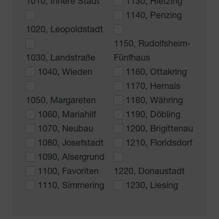
1010, Innere Stadt
1130, Hietzing
1140, Penzing
1020, Leopoldstadt
1150, Rudolfsheim-
1030, Landstraße
Fünfhaus
1040, Wieden
1160, Ottakring
1170, Hernals
1050, Margareten
1180, Währing
1060, Mariahilf
1190, Döbling
1070, Neubau
1200, Brigittenau
1080, Josefstadt
1210, Floridsdorf
1090, Alsergrund
1100, Favoriten
1220, Donaustadt
1110, Simmering
1230, Liesing