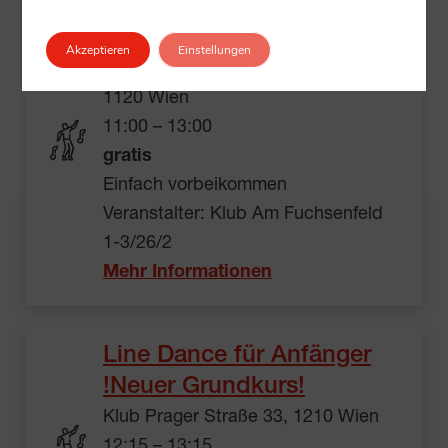
Tanzkurs mit Janka und
Igor
Akzeptieren
Einstellungen
Klub Am Fuchsenfeld 1-3/26/2,
1120 Wien
11:00 – 13:00
gratis
Einfach vorbeikommen
Veranstalter: Klub Am Fuchsenfeld
1-3/26/2
Mehr Informationen
Line Dance für Anfänger
!Neuer Grundkurs!
Klub Prager Straße 33, 1210 Wien
12:15 – 13:15