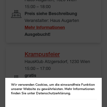
Haus Augarten, 1020 Wien
15:00 – 18:00
Preis siehe Beschreibung
Veranstalter: Haus Augarten
Mehr Informationen
Ausgebucht!
Krampusfeier
HausKlub Atzgersdorf, 1230 Wien
15:00 – 17:00
gratis
Um tel. Anmeldung im Haus wird
Wir verwenden Cookies, um die einwandfreie Funktion
unserer Website zu gewährleisten. Mehr Informationen
gebeten
finden Sie unter Datenschutzerklärung.
Veranstalter: HausKlub Atzgersdorf
Mehr Informationen