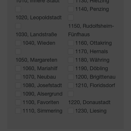
1010, Innere Stadt
1130, Hietzing
1140, Penzing
1020, Leopoldstadt
1150, Rudolfsheim-
1030, Landstraße
Fünfhaus
1040, Wieden
1160, Ottakring
1170, Hernals
1050, Margareten
1180, Währing
1060, Mariahilf
1190, Döbling
1070, Neubau
1200, Brigittenau
1080, Josefstadt
1210, Floridsdorf
1090, Alsergrund
1100, Favoriten
1220, Donaustadt
1110, Simmering
1230, Liesing