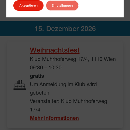
Akzeptieren
Einstellungen
15. Dezember 2026
Weihnachtsfest
Klub Muhrhoferweg 17/4, 1110 Wien
09:30 – 10:30
gratis
Um Anmeldung im Klub wird
gebeten
Veranstalter: Klub Muhrhoferweg
17/4
Mehr Informationen