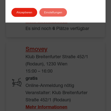
Online-Anmeldung nötig
Veranstalter: Klub Breitenfurter
Akzeptieren
Einstellungen
Straße 452/1 (Rodaun)
Mehr Informationen
Es sind noch
6
Plätze verfügbar
Smovey
Klub Breitenfurter Straße 452/1
(Rodaun), 1230 Wien
15:00 – 16:00
gratis
Online-Anmeldung nötig
Veranstalter: Klub Breitenfurter
Straße 452/1 (Rodaun)
Mehr Informationen