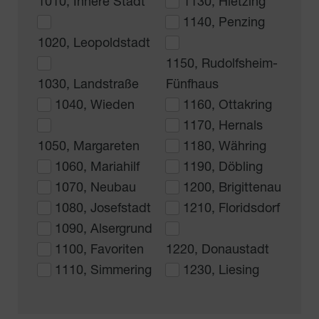
1010, Innere Stadt
1130, Hietzing
1140, Penzing
1020, Leopoldstadt
1150, Rudolfsheim-
1030, Landstraße
Fünfhaus
1040, Wieden
1160, Ottakring
1170, Hernals
1050, Margareten
1180, Währing
1060, Mariahilf
1190, Döbling
1070, Neubau
1200, Brigittenau
1080, Josefstadt
1210, Floridsdorf
1090, Alsergrund
1100, Favoriten
1220, Donaustadt
1110, Simmering
1230, Liesing