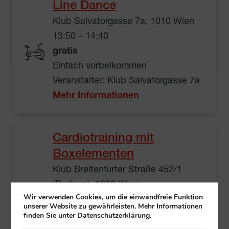
Line Dance
Klub Salvatorgasse 7a, 1010 Wien
13:50 – 14:40
gratis
Einfach vorbeikommen
Veranstalter: Klub Salvatorgasse 7a
Mehr Informationen
Cardiotraining mit
Boxelementen
Klub Breitenfurter Straße 452/1
(Rodaun), 1230 Wien
Wir verwenden Cookies, um die einwandfreie Funktion
14:00 – 15:00
unserer Website zu gewährleisten. Mehr Informationen
gratis
finden Sie unter Datenschutzerklärung.