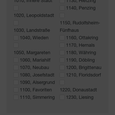
1010, Innere Stadt
1130, Hietzing
1140, Penzing
1020, Leopoldstadt
1150, Rudolfsheim-
1030, Landstraße
Fünfhaus
1040, Wieden
1160, Ottakring
1170, Hernals
1050, Margareten
1180, Währing
1060, Mariahilf
1190, Döbling
1070, Neubau
1200, Brigittenau
1080, Josefstadt
1210, Floridsdorf
1090, Alsergrund
1100, Favoriten
1220, Donaustadt
1110, Simmering
1230, Liesing