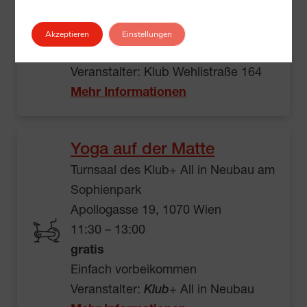
11:00 – 12:00
gratis
Akzeptieren
Einstellungen
Einfach vorbeikommen
Veranstalter: Klub Wehlistraße 164
Mehr Informationen
Yoga auf der Matte
Turnsaal des Klub+ All in Neubau am
Sophienpark
Apollogasse 19, 1070 Wien
11:30 – 13:00
gratis
Einfach vorbeikommen
Veranstalter:
Klub
+ All in Neubau