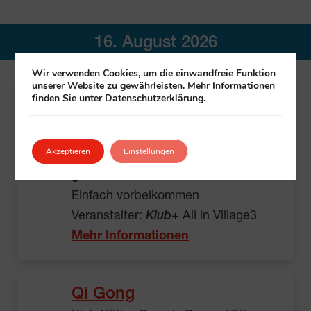
16. August 2026
Wir verwenden Cookies, um die einwandfreie Funktion
unserer Website zu gewährleisten. Mehr Informationen
Tanz aus Fernost
finden Sie unter Datenschutzerklärung.
Klub Ljuba-Welitsch-Promenade
12A/B, 1030 Wien
Akzeptieren
Einstellungen
11:00 – 13:00
gratis
Einfach vorbeikommen
Veranstalter:
Klub
+ All in Village3
Mehr Informationen
Qi Gong