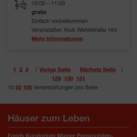
10:00 – 11:00
gratis
Einfach vorbeikommen
Veranstalter: Klub Wehlistraße 164
Mehr Informationen
1
2
3
|
Vorige Seite
Nächste Seite
|
129
130
131
10
50
100
Veranstaltungen pro Seite
Häuser zum Leben
Fonds Kuratorium Wiener Pensionisten-