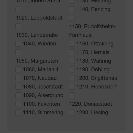
1010, Innere Stadt
1130, Hietzing
1140, Penzing
1020, Leopoldstadt
1150, Rudolfsheim-
1030, Landstraße
Fünfhaus
1040, Wieden
1160, Ottakring
1170, Hernals
1050, Margareten
1180, Währing
1060, Mariahilf
1190, Döbling
1070, Neubau
1200, Brigittenau
1080, Josefstadt
1210, Floridsdorf
1090, Alsergrund
1100, Favoriten
1220, Donaustadt
1110, Simmering
1230, Liesing