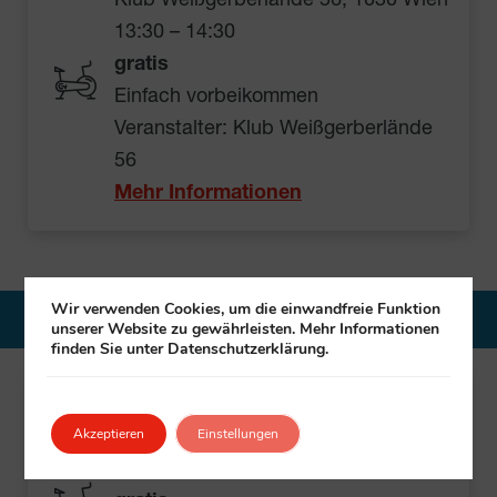
Klub Weißgerberlände 56, 1030 Wien
13:30 – 14:30
gratis
Einfach vorbeikommen
Veranstalter: Klub Weißgerberlände
56
Mehr Informationen
Wir verwenden Cookies, um die einwandfreie Funktion
15. Dezember 2026
unserer Website zu gewährleisten. Mehr Informationen
finden Sie unter Datenschutzerklärung.
LIMA
Akzeptieren
Einstellungen
Klub Blériotgasse 21/13, 1110 Wien
12:00 – 13:30