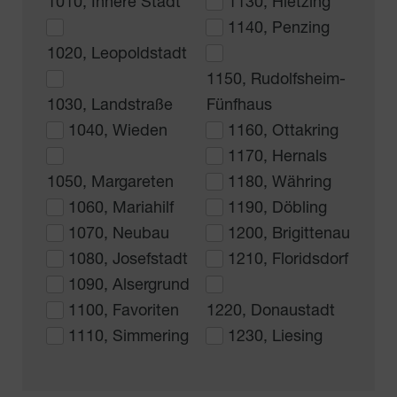
1010, Innere Stadt
1130, Hietzing
1140, Penzing
1020, Leopoldstadt
1150, Rudolfsheim-
1030, Landstraße
Fünfhaus
1040, Wieden
1160, Ottakring
1170, Hernals
1050, Margareten
1180, Währing
1060, Mariahilf
1190, Döbling
1070, Neubau
1200, Brigittenau
1080, Josefstadt
1210, Floridsdorf
1090, Alsergrund
1100, Favoriten
1220, Donaustadt
1110, Simmering
1230, Liesing