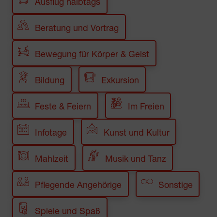
Ausflug halbtags
Beratung und Vortrag
Bewegung für Körper & Geist
Bildung
Exkursion
Feste & Feiern
Im Freien
Infotage
Kunst und Kultur
Mahlzeit
Musik und Tanz
Pflegende Angehörige
Sonstige
Spiele und Spaß