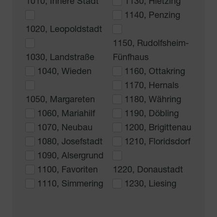
1010, Innere Stadt
1130, Hietzing
1140, Penzing
1020, Leopoldstadt
1150, Rudolfsheim-
1030, Landstraße
Fünfhaus
1040, Wieden
1160, Ottakring
1170, Hernals
1050, Margareten
1180, Währing
1060, Mariahilf
1190, Döbling
1070, Neubau
1200, Brigittenau
1080, Josefstadt
1210, Floridsdorf
1090, Alsergrund
1100, Favoriten
1220, Donaustadt
1110, Simmering
1230, Liesing