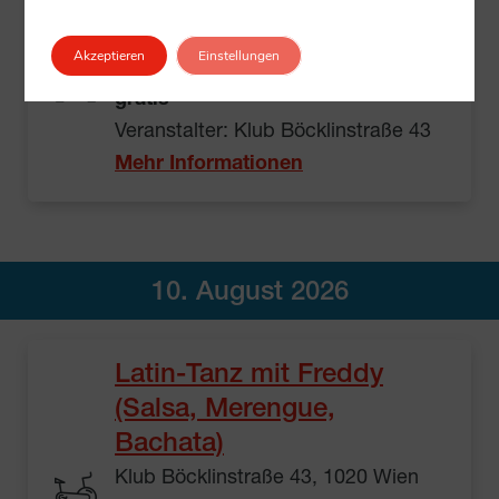
Sitzyoga
Klub Böcklinstraße 43, 1020 Wien
Akzeptieren
Einstellungen
14:00 – 15:00
gratis
Veranstalter: Klub Böcklinstraße 43
Mehr Informationen
10. August 2026
Latin-Tanz mit Freddy
(Salsa, Merengue,
Bachata)
Klub Böcklinstraße 43, 1020 Wien