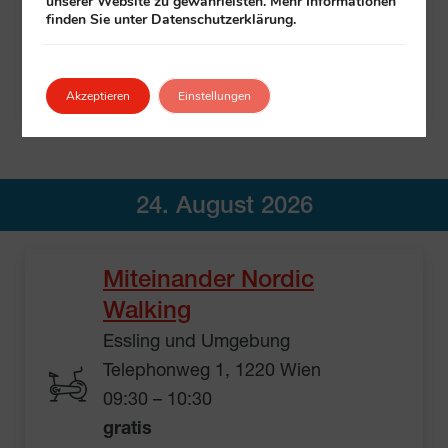
unserer Website zu gewährleisten. Mehr Informationen
gratis
finden Sie unter Datenschutzerklärung.
Einfach vorbeikommen
Veranstalter:
Klub
+ All in Village3
Mehr Informationen
Akzeptieren
Einstellungen
24. August 2026
Miteinander Nordic
Walking
Essling und Umgebung
Telephonweg 1, 1220 Wien
09:30 – 10:30
gratis