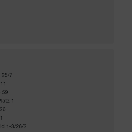
 25/7
 11
e 59
latz 1
-26
71
ld 1-3/26/2