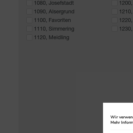
1080, Josefstadt
1200,
1090, Alsergrund
1210,
1100, Favoriten
1220,
1110, Simmering
1230,
1120, Meidling
Wir verwend
Mehr Inform