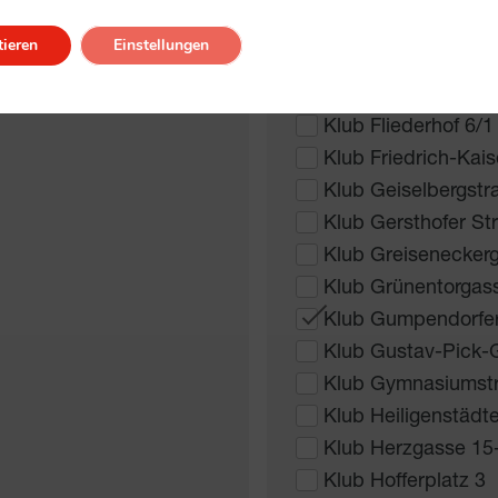
Klub Faistauergass
ieren
Einstellungen
Klub Fasangarteng
Klub Favoritenstra
Klub Fliederhof 6/1
Klub Friedrich-Kai
Klub Geiselbergstr
Klub Gersthofer St
Klub Greisenecker
Klub Grünentorgass
Klub Gumpendorfer
Klub Gustav-Pick-
Klub Gymnasiumst
Klub Heiligenstädt
Klub Herzgasse 15
Klub Hofferplatz 3