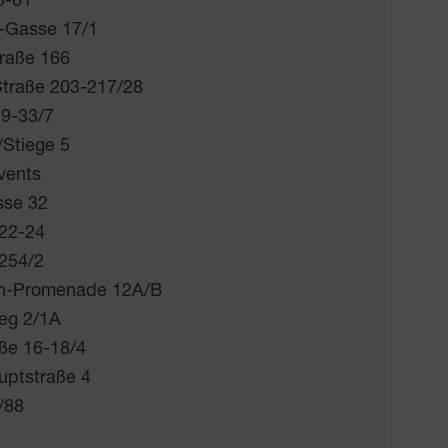
5-61
-Gasse 17/1
traße 166
Straße 203-217/28
29-33/7
/Stiege 5
vents
sse 32
 22-24
 254/2
ch-Promenade 12A/B
eg 2/1A
ße 16-18/4
uptstraße 4
/88