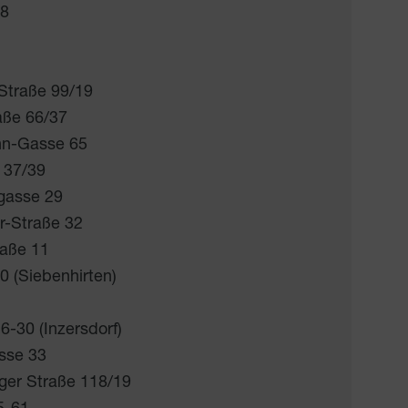
 8
 Straße 99/19
aße 66/37
nn-Gasse 65
 37/39
gasse 29
er-Straße 32
raße 11
0 (Siebenhirten)
6-30 (Inzersdorf)
asse 33
ger Straße 118/19