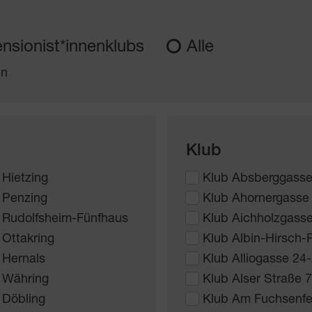
nsionist*innenklubs
Alle
en
Klub
 Hietzing
Klub Absberggasse
 Penzing
Klub Ahornergasse
 Rudolfsheim-Fünfhaus
Klub Aichholzgass
 Ottakring
Klub Albin-Hirsch-P
 Hernals
Klub Alliogasse 24
 Währing
Klub Alser Straße 
 Döbling
Klub Am Fuchsenfe